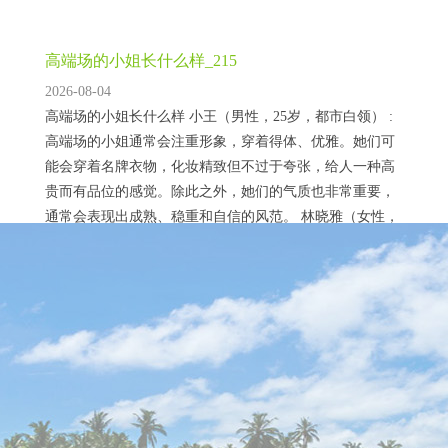
高端场的小姐长什么样_215
2026-08-04
高端场的小姐长什么样 小王（男性，25岁，都市白领） :
高端场的小姐通常会注重形象，穿着得体、优雅。她们可
能会穿着名牌衣物，化妆精致但不过于夸张，给人一种高
贵而有品位的感觉。除此之外，她们的气质也非常重要，
通常会表现出成熟、稳重和自信的风范。 林晓雅（女性，
28岁，时尚达人） : 其实高端场的小姐并不仅仅是外表上
的“美”，更多的是她们的气质和涵养。她们懂得如何搭配
‌广州大圈女孩招聘对比广州大圈wx‌：招聘市场现状
服饰，举止得体，常常给人一种温婉...
与趋势
2026-06-26
剖析广州大圈招聘市场的当下与未来 在广州的招聘市场
中，“大圈女孩”相关招聘以及“广州大圈wx”所代表的招聘
信息传播渠道，呈现出独特的现状与趋势。从招聘市场现
状来看，传统的招聘途径如招聘网站、线下招聘会等，依
然是企业发布“大圈女孩”岗位的重要方式。这些渠道能够