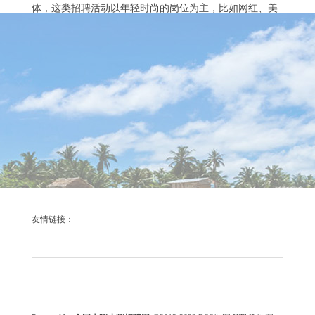
体，这类招聘活动以年轻时尚的岗位为主，比如网红、美
妆博主、时尚编辑等。招聘方会通过线上线下多种渠道发
布信息，吸引年轻女孩参与。以某新兴美妆品牌为例，他
外围女的工作内容，不堪入目的真相_325
们为了推广新产品，通过“广州大圈女孩招聘”，招...
2026-03-05
深入了解外围女的工作内容与背后不为人知的秘密 近年
来，“外围女”这一词汇逐渐进入公众视野。她们的工作性
质一直受到社会舆论的关注，许多人对于这个行业充满了
好奇与误解。本文将为您深入探讨外围女的工作内容、面
临的困境以及她们背后的社会现实。 什么是外围女？ “外
围女”通常是指那些通过陪伴富人或有权势的人，提供一对
一的社交陪伴服务的女性。她们的工作内容并不局限于简
高端外围一般要定金吗
单的社交互动，更多的是为客户提供身体和精神...
友情链接：
2026-02-09
高端外围一般需要定金吗？本文为您详细解答 在如今的高
端外围行业中，支付定金已成为常见的交易方式。很多高
端外围平台或个人会要求客户在确认服务时支付一定比例
的定金，这不仅是保障交易双方权益的手段，也是对服务